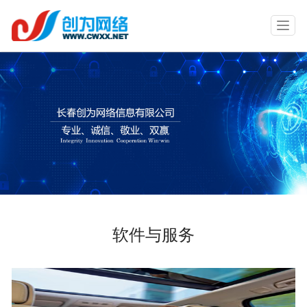
T
o
g
g
l
e
n
a
v
i
g
a
t
i
o
软件与服务
n