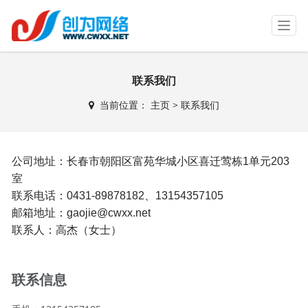
T
o
g
g
联系我们
l
e
当前位置：
主页
>
联系我们
n
a
v
i
公司地址：
长春市朝阳区富苑华城小区喜迁莺栋1单元203
g
a
室
t
联系电话：0431-89878182、13154357105
i
邮箱地址：gaojie@cwxx.net
o
联系人：高杰（女士）
n
联系信息