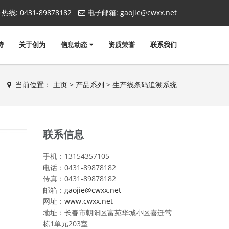
热线:
0431-89878182
电子邮箱:
gaojie@cwxx.net
持
关于创为
信息动态
资质荣誉
联系我们
当前位置：
主页
>
产品系列
> 生产线条码追溯系统
联系信息
手机：13154357105
电话：0431-89878182
传真：0431-89878182
邮箱：
gaojie@cwxx.net
网址：
www.cwxx.net
地址：长春市朝阳区富苑华城小区喜迁莺
栋1单元203室