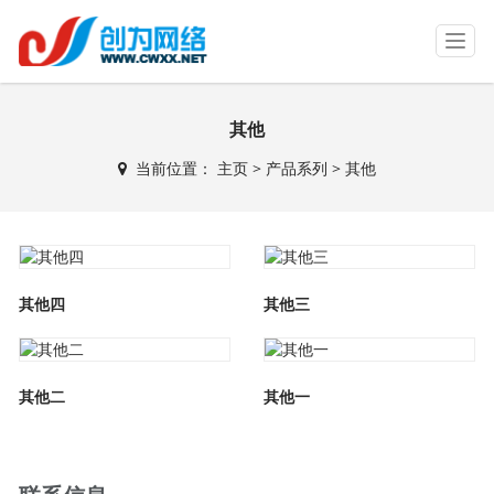
T
o
g
g
其他
l
e
当前位置：
主页
>
产品系列
> 其他
n
a
v
i
g
a
其他四
其他三
t
i
o
n
其他二
其他一