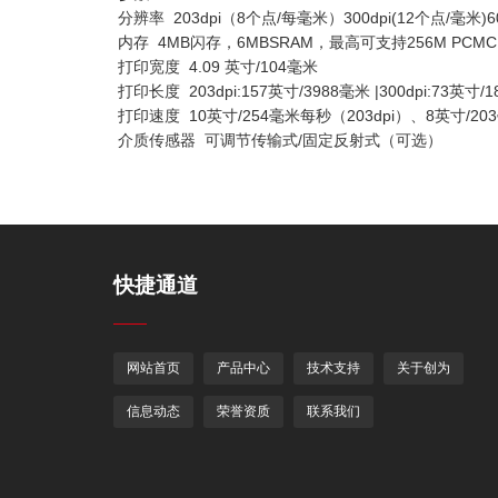
分辨率 203dpi（8个点/每毫米）300dpi(12个点/毫米)60
内存 4MB闪存，6MBSRAM，最高可支持256M PCMC
打印宽度 4.09 英寸/104毫米
打印长度 203dpi:157英寸/3988毫米 |300dpi:73英寸/1
打印速度 10英寸/254毫米每秒（203dpi）、8英寸/203
介质传感器 可调节传输式/固定反射式（可选）
快捷通道
网站首页
产品中心
技术支持
关于创为
信息动态
荣誉资质
联系我们