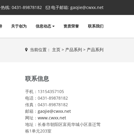
热线:
0431-89878182
电子邮箱:
gaojie@cwxx.net
持
关于创为
信息动态
资质荣誉
联系我们
当前位置：
主页
>
产品系列
>
产品系列
联系信息
手机：13154357105
电话：0431-89878182
传真：0431-89878182
邮箱：
gaojie@cwxx.net
网址：
www.cwxx.net
地址：长春市朝阳区富苑华城小区喜迁莺
栋1单元203室