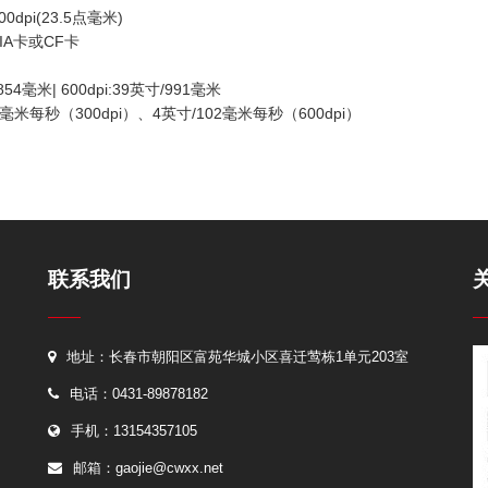
0dpi(23.5点毫米)
IA卡或CF卡
854毫米| 600dpi:39英寸/991毫米
毫米每秒（300dpi）、4英寸/102毫米每秒（600dpi）
联系我们
地址：长春市朝阳区富苑华城小区喜迁莺栋1单元203室
电话：0431-89878182
手机：13154357105
邮箱：
gaojie@cwxx.net